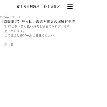
夜｜寿司居酒屋
昼｜海鮮丼
2024年9月18日
【期間限定】酔っ払い海老と帆立の海鮮丼発売
9/19より「酔っ払い海老と帆立の海鮮丼」を発
売いたします。
この機会に是非一度ご賞味ください。
新太郎
Copyright© Shintaro. All rights reserved.