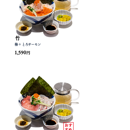
竹
梅 ＋ とろサーモン
1,590
円