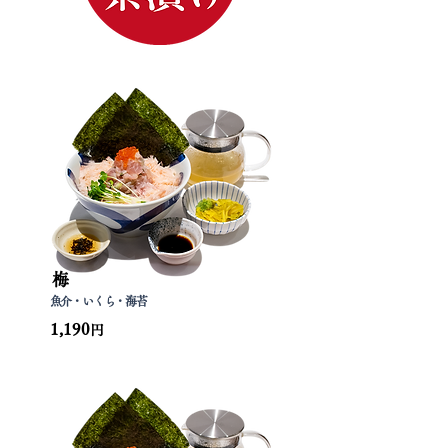
梅
魚介・いくら・海苔
1,190
円